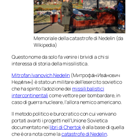
Memoriale della catastrofe di Nedelin (da
Wikipedia)
Questo nome da solo fa venire i brividi a chi si
interessa di storia della missilistica.
Mitrofan Ivanovich Nedelin
(Митрофа́н Ива́нович
Неде́лин) è stato un militare dell’esercito sovietico
che ha spinto l’adozione dei
missili balistici
intercontinentali
come vettore per bombardare, in
caso di guerra nucleare, l’allora nemico americano.
Il metodo politico e burocratico con cui venivano
portati avanti i progetti nell’Unione Sovietica
documentato nei
libri di Chertok
è alla base di quella
che è ora nota come la
catastrofe di Nedelin
.