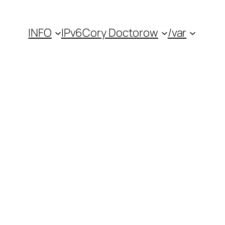
INFO
IPv6
Cory Doctorow
/var