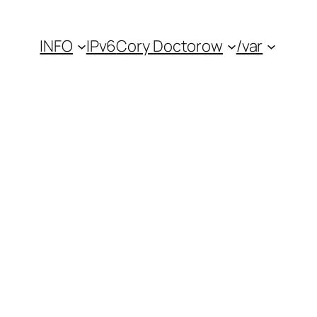
INFO
IPv6
Cory Doctorow
/var