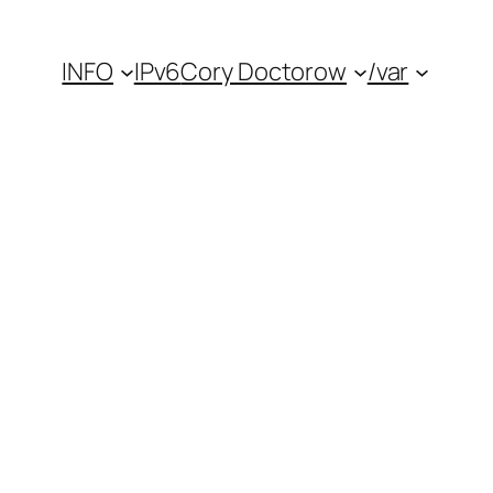
INFO
IPv6
Cory Doctorow
/var