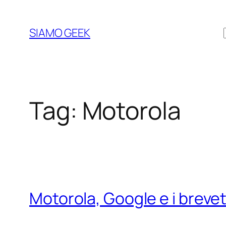
Vai
al
SIAMO GEEK
contenuto
Tag:
Motorola
Motorola, Google e i brevet