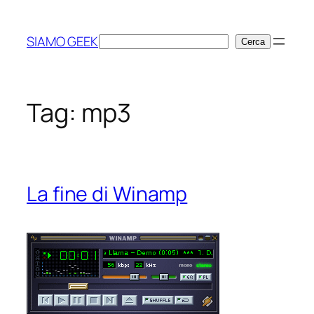
Vai
al
SIAMO GEEK
Cerca
Cerca
contenuto
Tag:
mp3
La fine di Winamp