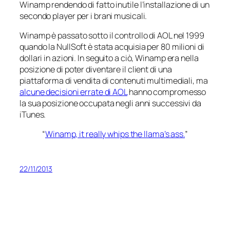
Winamp rendendo di fatto inutile l’installazione di un
secondo player per i brani musicali.
Winamp è passato sotto il controllo di AOL nel 1999
quando la NullSoft è stata acquisia per 80 milioni di
dollari in azioni. In seguito a ciò, Winamp era nella
posizione di poter diventare il client di una
piattaforma di vendita di contenuti multimediali, ma
alcune decisioni errate di AOL
hanno compromesso
la sua posizione occupata negli anni successivi da
iTunes.
“
Winamp, it really whips the llama’s ass.
”
22/11/2013