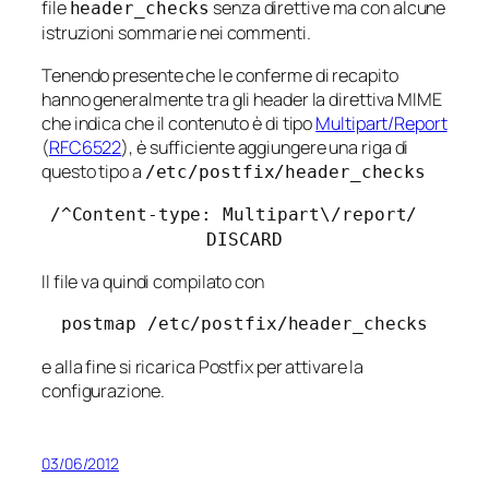
file
senza direttive ma con alcune
header_checks
istruzioni sommarie nei commenti.
Tenendo presente che le conferme di recapito
hanno generalmente tra gli header la direttiva MIME
che indica che il contenuto è di tipo
Multipart/Report
(
RFC6522
), è sufficiente aggiungere una riga di
questo tipo a
/etc/postfix/header_checks
/^Content-type: Multipart\/report/
DISCARD
Il file va quindi compilato con
postmap /etc/postfix/header_checks
e alla fine si ricarica Postfix per attivare la
configurazione.
03/06/2012