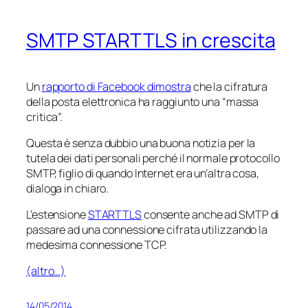
SMTP STARTTLS in crescita
Un
rapporto di Facebook dimostra
che la cifratura
della posta elettronica ha raggiunto una “massa
critica”.
Questa è senza dubbio una buona notizia per la
tutela dei dati personali perché il normale protocollo
SMTP, figlio di quando Internet era un’altra cosa,
dialoga in chiaro.
L’estensione
STARTTLS
consente anche ad SMTP di
passare ad una connessione cifrata utilizzando la
medesima connessione TCP.
(altro…)
14/05/2014