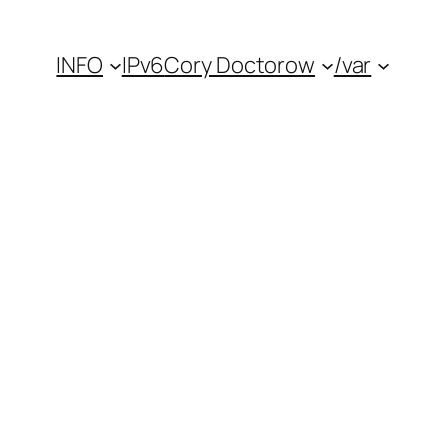
INFO
IPv6
Cory Doctorow
/var