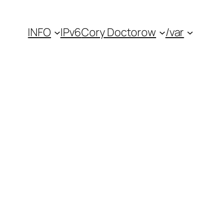
INFO
IPv6
Cory Doctorow
/var