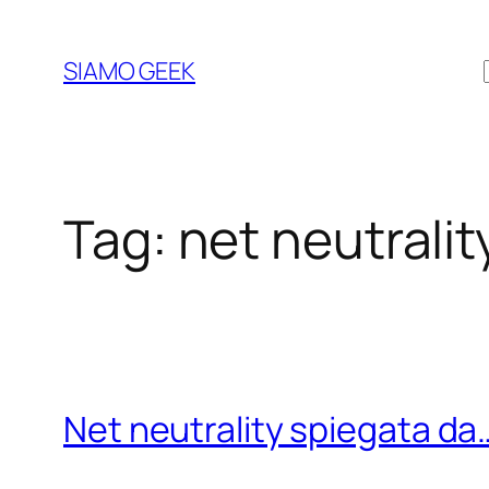
Vai
al
SIAMO GEEK
contenuto
Tag:
net neutralit
Net neutrality spiegata da