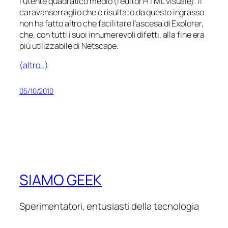
l’utente quadratico medio (l’editor HTML visuale). Il
caravanserraglio che è risultato da questo ingrasso
non ha fatto altro che facilitare l’ascesa di Explorer,
che, con tutti i suoi innumerevoli difetti, alla fine era
più utilizzabile di Netscape.
(altro…)
05/10/2010
SIAMO GEEK
Sperimentatori, entusiasti della tecnologia