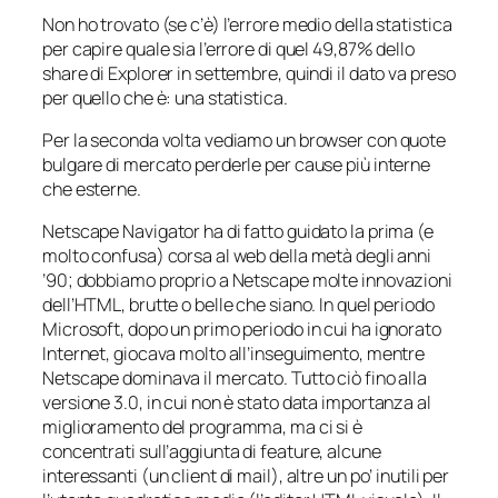
Non ho trovato (se c’è) l’errore medio della statistica
per capire quale sia l’errore di quel 49,87% dello
share di Explorer in settembre, quindi il dato va preso
per quello che è: una statistica.
Per la seconda volta vediamo un browser con quote
bulgare di mercato perderle per cause più interne
che esterne.
Netscape Navigator ha di fatto guidato la prima (e
molto confusa) corsa al web della metà degli anni
’90; dobbiamo proprio a Netscape molte innovazioni
dell’HTML, brutte o belle che siano. In quel periodo
Microsoft, dopo un primo periodo in cui ha ignorato
Internet, giocava molto all’inseguimento, mentre
Netscape dominava il mercato. Tutto ciò fino alla
versione 3.0, in cui non è stato data importanza al
miglioramento del programma, ma ci si è
concentrati sull’aggiunta di
feature
, alcune
interessanti (un client di mail), altre un po’ inutili per