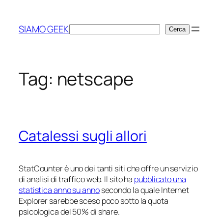
Vai
al
SIAMO GEEK
Cerca
Cerca
contenuto
Tag:
netscape
Catalessi sugli allori
StatCounter è uno dei tanti siti che offre un servizio
di analisi di traffico web. Il sito ha
pubblicato una
statistica anno su anno
secondo la quale Internet
Explorer sarebbe sceso poco sotto la quota
psicologica del 50% di share.