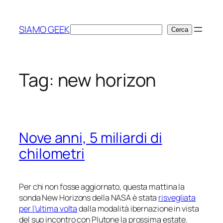
Vai
al
SIAMO GEEK
Cerca
Cerca
contenuto
Tag:
new horizon
Nove anni, 5 miliardi di
chilometri
Per chi non fosse aggiornato, questa mattina la
sonda
New Horizons
della NASA è stata
risvegliata
per l’ultima volta
dalla modalità
ibernazione
in vista
del suo incontro con Plutone la prossima estate.