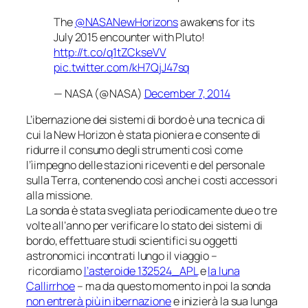
The
@NASANewHorizons
awakens for its
July 2015 encounter with Pluto!
http://t.co/q1tZCkseVV
pic.twitter.com/kH7QjJ47sq
— NASA (@NASA)
December 7, 2014
L’ibernazione dei sistemi di bordo è una tecnica di
cui la New Horizon è stata pioniera e consente di
ridurre il consumo degli strumenti così come
l’ìimpegno delle stazioni riceventi e del personale
sulla Terra, contenendo così anche i costi accessori
alla missione.
La sonda è stata svegliata periodicamente due o tre
volte all’anno per verificare lo stato dei sistemi di
bordo, effettuare studi scientifici su oggetti
astronomici incontrati lungo il viaggio –
ricordiamo
l’asteroide 132524_APL
e
la luna
Callirrhoe
– ma da questo momento in poi la sonda
non entrerà più in ibernazione
e inizierà la sua lunga