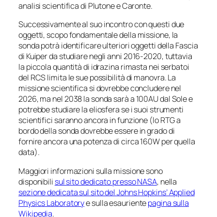
analisi scientifica di Plutone e Caronte.
Successivamente al suo incontro con questi due
oggetti, scopo fondamentale della missione, la
sonda potrà identificare ulteriori oggetti della
Fascia
di Kuiper
da studiare negli anni 2016-2020, tuttavia
la piccola quantità di idrazina rimasta nei serbatoi
del RCS limita le sue possibilità di manovra. La
missione scientifica si dovrebbe concludere nel
2026, ma nel 2038 la sonda sarà a 100AU dal Sole e
potrebbe studiare la eliosfera se i suoi strumenti
scientifici saranno ancora in funzione (lo RTG a
bordo della sonda dovrebbe essere in grado di
fornire ancora una potenza di circa 160W per quella
data).
Maggiori informazioni sulla missione sono
disponibili
sul sito dedicato presso NASA
, nella
sezione dedicata sul sito del
Johns Hopkins’ Applied
Physics Laboratory
e sulla esauriente
pagina sulla
Wikipedia
.