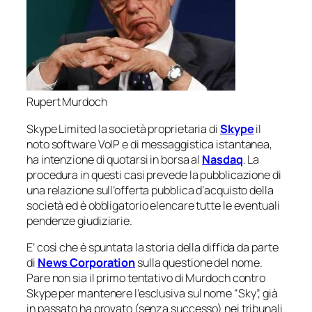
Rupert Murdoch
Skype Limited la società proprietaria di
Skype
il
noto software VoIP e di messaggistica istantanea,
ha intenzione di quotarsi in borsa al
Nasdaq
. La
procedura in questi casi prevede la pubblicazione di
una relazione sull’offerta pubblica d’acquisto della
società ed è obbligatorio elencare tutte le eventuali
pendenze giudiziarie.
E’ così che è spuntata la storia della diffida da parte
di
News Corporation
sulla questione del nome.
Pare non sia il primo tentativo di Murdoch contro
Skype per mantenere l’esclusiva sul nome “
Sky
”, già
in passato ha provato (senza successo) nei tribunali