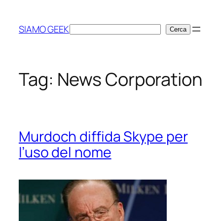
Vai
al
SIAMO GEEK
Cerca
Cerca
contenuto
Tag:
News Corporation
Murdoch diffida Skype per
l’uso del nome