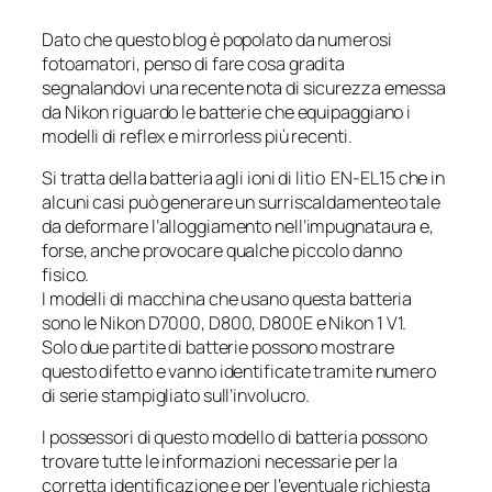
Dato che questo blog è popolato da numerosi
fotoamatori, penso di fare cosa gradita
segnalandovi una recente nota di sicurezza emessa
da Nikon riguardo le batterie che equipaggiano i
modelli di reflex e mirrorless più recenti.
Si tratta della batteria agli ioni di litio EN-EL15 che in
alcuni casi può generare un surriscaldamenteo tale
da deformare l’alloggiamento nell’impugnataura e,
forse, anche provocare qualche piccolo danno
fisico.
I modelli di macchina che usano questa batteria
sono le Nikon D7000, D800, D800E e Nikon 1 V1.
Solo due partite di batterie possono mostrare
questo difetto e vanno identificate tramite numero
di serie stampigliato sull’involucro.
I possessori di questo modello di batteria possono
trovare tutte le informazioni necessarie per la
corretta identificazione e per l’eventuale richiesta