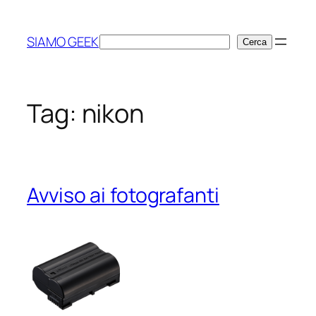
Vai
al
SIAMO GEEK
Cerca
Cerca
contenuto
Tag:
nikon
Avviso ai fotografanti