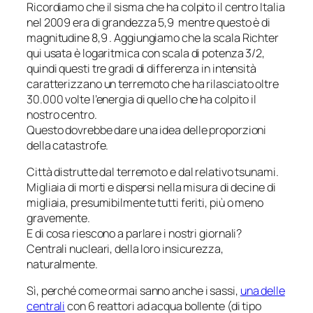
Ricordiamo che il sisma che ha colpito il centro Italia
nel 2009 era di grandezza 5,9 mentre questo è di
magnitudine 8,9 . Aggiungiamo che la scala Richter
qui usata è logaritmica con scala di potenza 3/2,
quindi questi tre gradi di differenza in intensità
caratterizzano un terremoto che ha rilasciato oltre
30.000 volte l’energia di quello che ha colpito il
nostro centro.
Questo dovrebbe dare una idea delle proporzioni
della catastrofe.
Città distrutte dal terremoto e dal relativo tsunami.
Migliaia di morti e dispersi nella misura di decine di
migliaia, presumibilmente tutti feriti, più o meno
gravemente.
E di cosa riescono a parlare i nostri giornali?
Centrali nucleari, della loro insicurezza,
naturalmente.
Sì, perché come ormai sanno anche i sassi,
una delle
centrali
con 6 reattori ad acqua bollente (di tipo