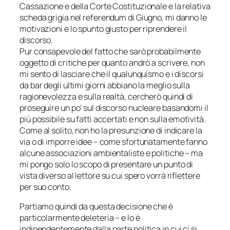
Cassazione e della Corte Costituzionale e la relativa
scheda grigia nel referendum di Giugno, mi danno le
motivazioni e lo spunto giusto per riprendere il
discorso.
Pur consapevole del fatto che sarò probabilmente
oggetto di critiche per quanto andrò a scrivere, non
mi sento di lasciare che il qualunquismo e i discorsi
da bar degli ultimi giorni abbiano la meglio sulla
ragionevolezza e sulla realtà, cercherò quindi di
proseguire un po’ sul discorso nucleare basandomi il
più possibile su fatti accertati e non sulla emotività.
Come al solito, non ho la presunzione di indicare la
via o di imporre idee – come sfortunatamente fanno
alcune associazioni ambientaliste e politiche – ma
mi pongo solo lo scopo di presentare un punto di
vista diverso al lettore su cui spero vorrà riflettere
per suo conto.
Partiamo quindi da questa decisione che è
particolarmente deleteria – e lo è
indipendentemente dalla parte politica in cui ci si