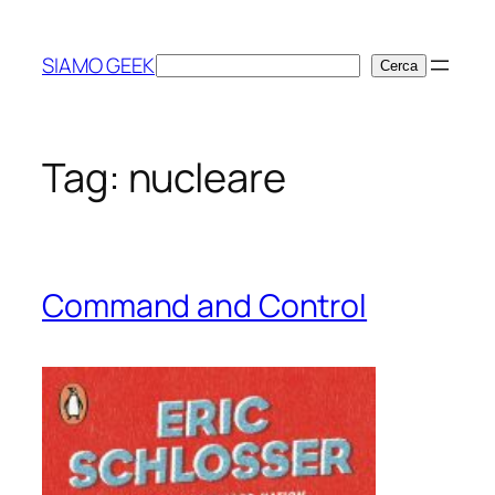
Vai
al
SIAMO GEEK
Cerca
Cerca
contenuto
Tag:
nucleare
Command and Control