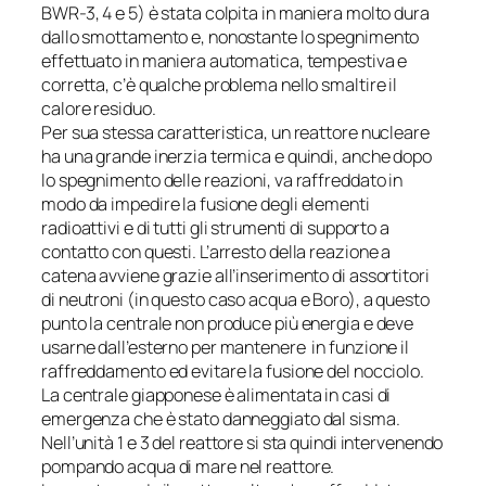
BWR-3, 4 e 5) è stata colpita in maniera molto dura
dallo smottamento e, nonostante lo spegnimento
effettuato in maniera automatica, tempestiva e
corretta, c’è qualche problema nello smaltire il
calore residuo.
Per sua stessa caratteristica, un reattore nucleare
ha una grande inerzia termica e quindi, anche dopo
lo spegnimento delle reazioni, va raffreddato in
modo da impedire la fusione degli elementi
radioattivi e di tutti gli strumenti di supporto a
contatto con questi. L’arresto della reazione a
catena avviene grazie all’inserimento di assortitori
di neutroni (in questo caso acqua e Boro), a questo
punto la centrale non produce più energia e deve
usarne dall’esterno per mantenere in funzione il
raffreddamento ed evitare la fusione del nocciolo.
La centrale giapponese è alimentata in casi di
emergenza che è stato danneggiato dal sisma.
Nell’unità 1 e 3 del reattore si sta quindi intervenendo
pompando acqua di mare nel reattore.