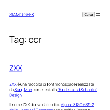
Vai
al
SIAMO GEEK
Cerca
Cerca
contenuto
Tag:
ocr
ZXX
ZXX
è una raccolta di font
monospace
realizzata
da
Sang Mun
come tesi alla
Rhode Island School of
Design
.
Il nome ZXX deriva dal codice
Alpha- 3 ISO 639-2
della Library of Congress
che significa “nessun