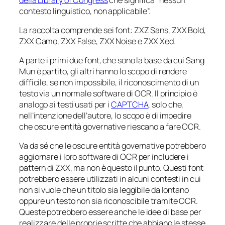
contesto linguistico, non applicabile”.
La raccolta comprende sei font: ZXZ Sans, ZXX Bold,
ZXX Camo, ZXX False, ZXX Noise e ZXX Xed.
A parte i primi due font, che sono la base da cui Sang
Mun è partito, gli altri hanno lo scopo di rendere
difficile, se non impossibile, il riconoscimento di un
testo via un normale software di OCR. Il principio è
analogo ai testi usati per i
CAPTCHA
, solo che,
nell’intenzione dell’autore, lo scopo è di impedire
che oscure entità governative riescano a fare OCR.
Va da sé che le oscure entità governative potrebbero
aggiornare i loro software di OCR per includere i
pattern di ZXX, ma non è questo il punto. Questi font
potrebbero essere utilizzati in alcuni contesti in cui
non si vuole che un titolo sia leggibile da lontano
oppure un testo non sia riconoscibile tramite OCR.
Queste potrebbero essere anche le idee di base per
realizzare delle proprie scritte che abbiano le stesse