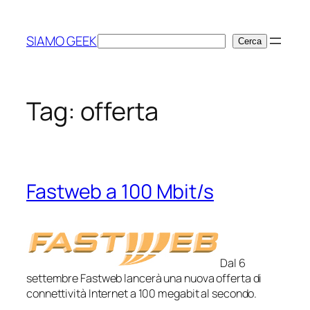
Vai
al
SIAMO GEEK
Cerca
Cerca
contenuto
Tag:
offerta
Fastweb a 100 Mbit/s
Dal 6
settembre Fastweb lancerà una nuova offerta di
connettività Internet a 100 megabit al secondo.