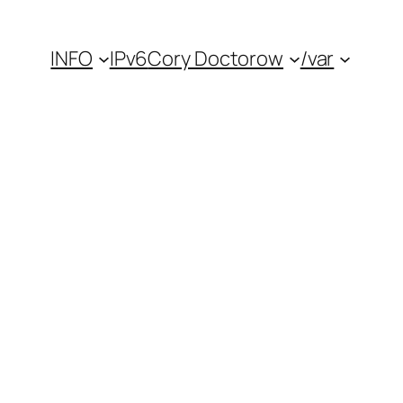
INFO
IPv6
Cory Doctorow
/var