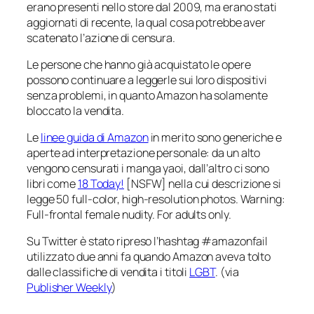
erano presenti nello store dal 2009, ma erano stati
aggiornati di recente, la qual cosa potrebbe aver
scatenato l’azione di censura.
Le persone che hanno già acquistato le opere
possono continuare a leggerle sui loro dispositivi
senza problemi, in quanto Amazon ha solamente
bloccato la vendita.
Le
linee guida di Ama zon
in merito sono generiche e
aperte ad interpretazione personale: da un alto
vengono censurati i manga yaoi, dall’altro ci sono
libri come
18 Today!
[NSFW] nella cui descrizione si
legge
50 full-color, high-resolution photos. Warning:
Full-frontal female nudity. For adults only.
Su Twitter è stato ripreso l’hashtag #amazonfail
utilizzato due anni fa quando Amazon aveva tolto
dalle classifiche di vendita i titoli
LGBT
. (via
Publisher Weekly
)