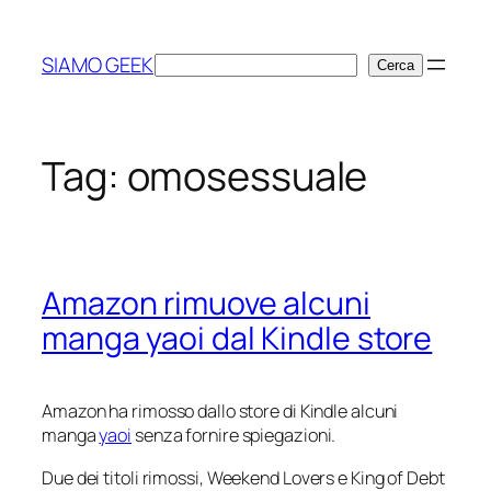
Vai
al
SIAMO GEEK
Cerca
Cerca
contenuto
Tag:
omosessuale
Amazon rimuove alcuni
manga yaoi dal Kindle store
Amazon ha rimosso dallo store di Kindle alcuni
manga
yaoi
senza fornire spiegazioni.
Due dei titoli rimossi,
Weekend Lovers
e
King of Debt