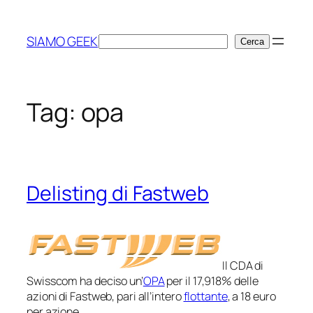
Vai
al
SIAMO GEEK
Cerca
Cerca
contenuto
Tag:
opa
Delisting di Fastweb
Il CDA di
Swisscom ha deciso un’
OPA
per il 17,918% delle
azioni di Fastweb, pari all’intero
flottante
, a 18 euro
per azione.