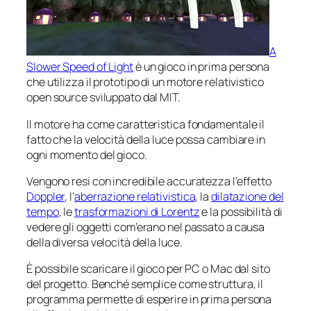
A
Slower Speed of Light
è un gioco in prima persona
che utilizza il prototipo di un motore relativistico
open source sviluppato dal MIT.
Il motore ha come caratteristica fondamentale il
fatto che la velocità della luce possa cambiare in
ogni momento del gioco.
Vengono resi con incredibile accuratezza l’effetto
Doppler
, l’
aberrazione relativistica
, la
dilatazione del
tempo
, le
trasformazioni di Lorentz
e la possibilità di
vedere gli oggetti com’erano nel passato a causa
della diversa velocità della luce.
È possibile scaricare il gioco per PC o Mac dal sito
del progetto. Benché semplice come struttura, il
programma permette di esperire in prima persona