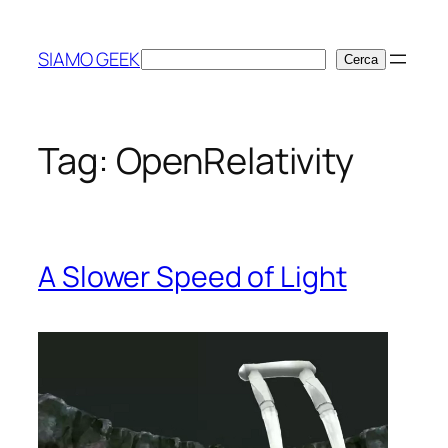
Vai
al
SIAMO GEEK
Cerca
Cerca
contenuto
Tag:
OpenRelativity
A Slower Speed of Light