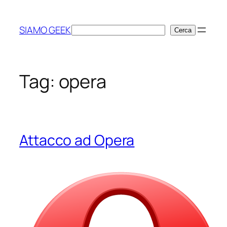
Vai
al
SIAMO GEEK
Cerca
Cerca
contenuto
Tag:
opera
Attacco ad Opera