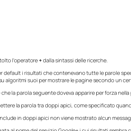
tolto l’operatore
+
dalla sintassi delle ricerche.
 default i risultati che contenevano tutte le parole spec
 algoritmi suoi per mostrare le pagine secondo un cer
e che la parola seguente doveva apparire per forza nella
ttere la parola tra doppi apici, come specificato quand
include in doppi apici non viene mostrato alcun messagg
a al nome del servizio Google+ i cui risultati sembra c