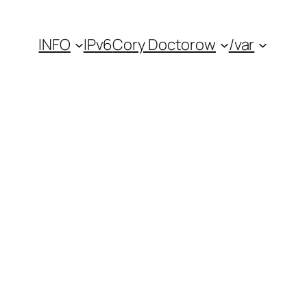
INFO
IPv6
Cory Doctorow
/var