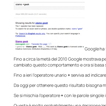
Google ha 
Fino a circa la metà del 2010 Google mostrava per
cambiato questo comportamento e ora si basa su
Fino a ieri l’operatore unario
+
serviva ad indicar
Da oggi per ottenere questo risultato bisogna me
Se si mischia l’operatore
+
con le parole singole 
Questa è molto probabilmente una decisione legat