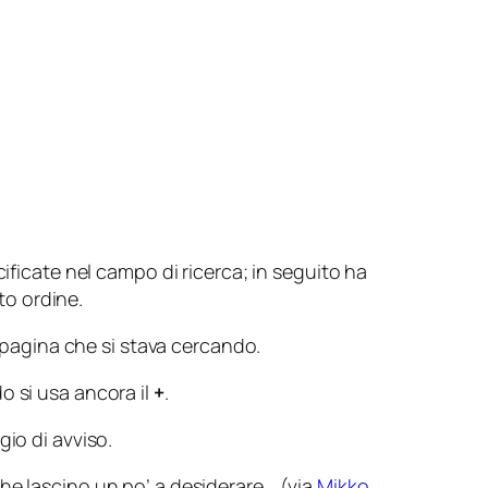
ificate nel campo di ricerca; in seguito ha
to ordine.
 pagina che si stava cercando.
o si usa ancora il
+
.
io di avviso.
he lascino un po’ a desiderare… (via
Mikko