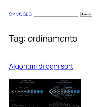
Vai
al
SIAMO GEEK
Cerca
Cerca
contenuto
Tag:
ordinamento
Algoritmi di ogni sort