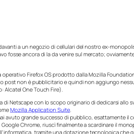
vanti a un negozio di cellulari del nostro ex-monopolist
vo fosse ancora di la da venire sul mercato; ovviamente
ma operativo
Firefox OS
prodotto dalla
Mozilla Foundatio
sto post non è pubblicitario e quindi non aggiungo nessu
o:
Alcatel One Touch Fire
).
a di
Netscape
con lo scopo originario di dedicarsi allo 
 nome
Mozilla Application Suite
.
 avuto grande successo di pubblico, esattamente il con
i
Google Chrome
, riuscì finalmente a scardinare il mono
l’informatica, tramite una dotazione tecnologica che g