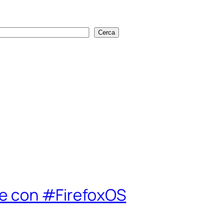
Cerca
Cerca
are con #FirefoxOS