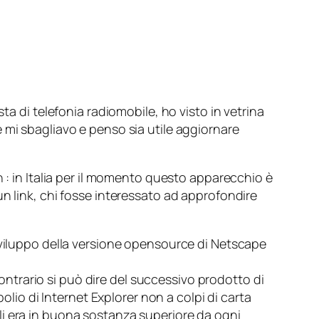
a di telefonia radiomobile, ho visto in vetrina
 mi sbagliavo e penso sia utile aggiornare
n
: in Italia per il momento questo apparecchio è
n link, chi fosse interessato ad approfondire
sviluppo della versione opensource di
Netscape
trario si può dire del successivo prodotto di
polio di
Internet Explorer
non a colpi di carta
li era in buona sostanza superiore da ogni