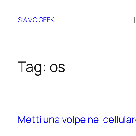
Vai
al
SIAMO GEEK
contenuto
Tag:
os
Metti una volpe nel cellul