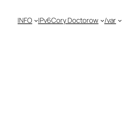
INFO
IPv6
Cory Doctorow
/var