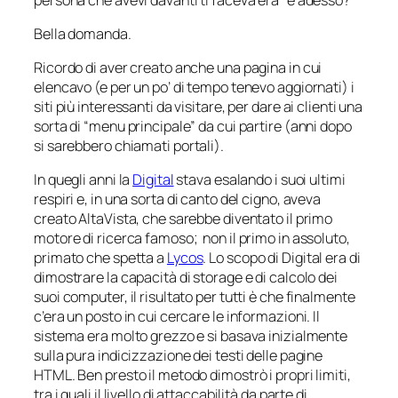
Bella domanda.
Ricordo di aver creato anche una pagina in cui
elencavo (e per un po’ di tempo tenevo aggiornati) i
siti più interessanti da visitare, per dare ai clienti una
sorta di “menu principale” da cui partire (anni dopo
si sarebbero chiamati
portali
).
In quegli anni la
Digital
stava esalando i suoi ultimi
respiri e, in una sorta di canto del cigno, aveva
creato AltaVista, che sarebbe diventato il primo
motore di ricerca famoso; non il primo in assoluto,
primato che spetta a
Lycos
. Lo scopo di Digital era di
dimostrare la capacità di storage e di calcolo dei
suoi computer, il risultato per tutti è che finalmente
c’era un posto in cui cercare le informazioni. Il
sistema era molto grezzo e si basava inizialmente
sulla pura indicizzazione dei testi delle pagine
HTML. Ben presto il metodo dimostrò i propri limiti,
tra i quali il livello di attaccabilità da parte di