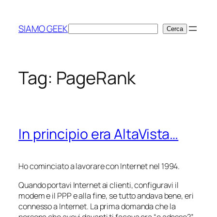
Vai
al
SIAMO GEEK
Cerca
Cerca
contenuto
Tag:
PageRank
In principio era AltaVista…
Ho cominciato a lavorare con Internet nel 1994.
Quando portavi Internet ai clienti, configuravi il
modem e il PPP e alla fine, se tutto andava bene, eri
connesso a Internet. La prima domanda che la
persona che avevi davanti ti faceva era “e adesso?”