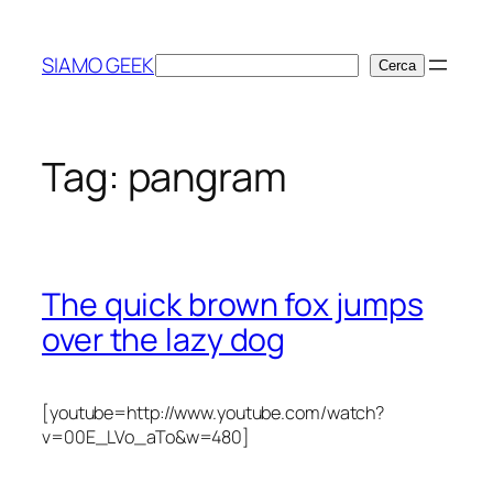
Vai
al
SIAMO GEEK
Cerca
Cerca
contenuto
Tag:
pangram
The quick brown fox jumps
over the lazy dog
[youtube=http://www.youtube.com/watch?
v=00E_LVo_aTo&w=480]