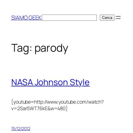
Vai
al
SIAMO GEEK
Cerca
Cerca
contenuto
Tag:
parody
NASA Johnson Style
[youtube=http://www.youtube.com/watch?
v=2Sar5WT76kE&w=480]
15/12/2012