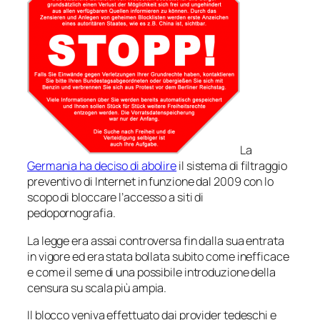
La
Germania ha deciso di abolire
il sistema di filtraggio
preventivo di Internet in funzione dal 2009 con lo
scopo di bloccare l’accesso a siti di
pedopornografia.
La legge era assai controversa fin dalla sua entrata
in vigore ed era stata bollata subito come inefficace
e come il seme di una possibile introduzione della
censura su scala più ampia.
Il blocco veniva effettuato dai provider tedeschi e