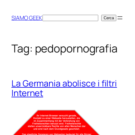
Vai
al
SIAMO GEEK
Cerca
Cerca
contenuto
Tag:
pedopornografia
La Germania abolisce i filtri
Internet