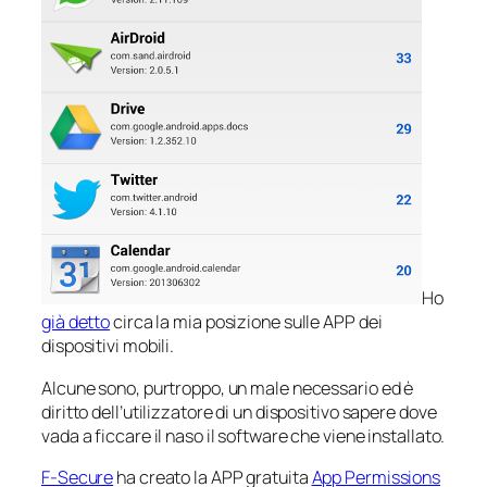
Ho
già detto
circa la mia posizione sulle
APP
dei
dispositivi mobili.
Alcune sono, purtroppo, un male necessario ed è
diritto dell’utilizzatore di un dispositivo sapere dove
vada a ficcare il naso il software che viene installato.
F-Secure
ha creato la APP gratuita
App Permissions