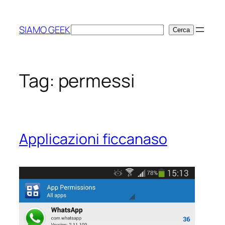
Vai
al
SIAMO GEEK
Cerca
Cerca
contenuto
Tag:
permessi
Applicazioni ficcanaso