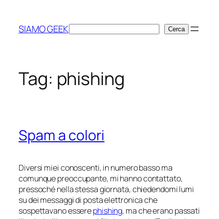
Vai
al
SIAMO GEEK
Cerca
Cerca
contenuto
Tag:
phishing
Spam a colori
Diversi miei conoscenti, in numero basso ma
comunque preoccupante, mi hanno contattato,
pressoché nella stessa giornata, chiedendomi lumi
su dei messaggi di posta elettronica che
sospettavano essere
phishing
, ma che erano passati