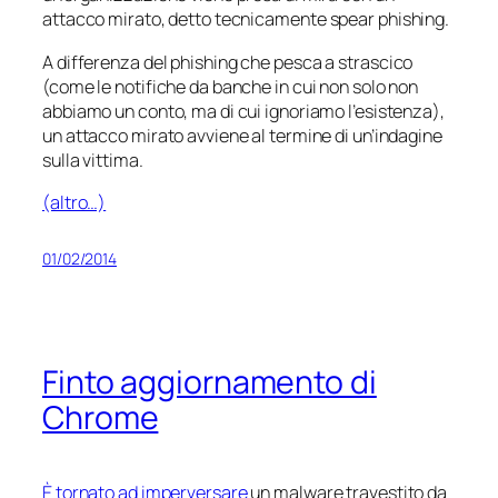
attacco mirato, detto tecnicamente
spear phishing
.
A differenza del
phishing
che pesca a strascico
(come le notifiche da banche in cui non solo non
abbiamo un conto, ma di cui ignoriamo l’esistenza),
un attacco mirato avviene al termine di un’indagine
sulla vittima.
(altro…)
01/02/2014
Finto aggiornamento di
Chrome
È tornato ad imperversare
un malware travestito da