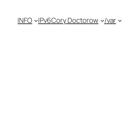
INFO
IPv6
Cory Doctorow
/var