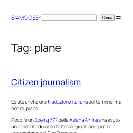
Vai
al
SIAMO GEEK
Cerca
Cerca
contenuto
Tag:
plane
Citizen journalism
Esiste anche una
traduzione italiana
del termine, ma
non mi piace.
Poco fa un
Boeing 777
della
Asiana Airlines
ha avuto
un incidente durante l’atterraggio all’aeroporto
internazionale di San Francisco.