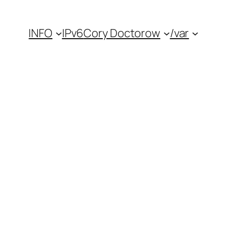
INFO
IPv6
Cory Doctorow
/var