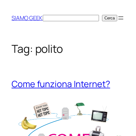
Vai
al
SIAMO GEEK
Cerca
Cerca
contenuto
Tag:
polito
Come funziona Internet?