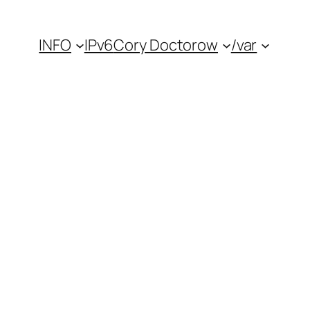
INFO
IPv6
Cory Doctorow
/var