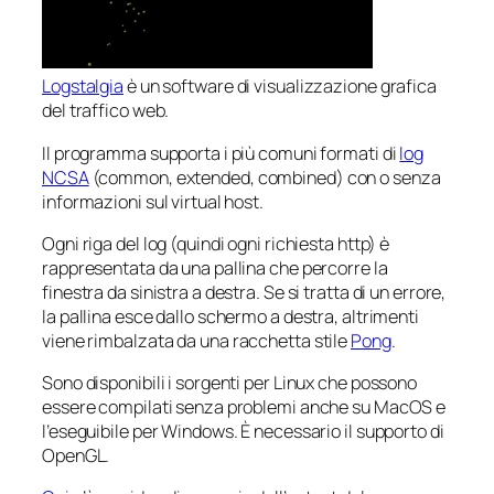
Logstalgia
è un software di visualizzazione grafica
del traffico web.
Il programma supporta i più comuni formati di
log
NCSA
(common, extended, combined) con o senza
informazioni sul virtual host.
Ogni riga del log (quindi ogni richiesta http) è
rappresentata da una pallina che percorre la
finestra da sinistra a destra. Se si tratta di un errore,
la pallina esce dallo schermo a destra, altrimenti
viene rimbalzata da una
racchetta
stile
Pong
.
Sono disponibili i sorgenti per Linux che possono
essere compilati senza problemi anche su MacOS e
l’eseguibile per Windows. È necessario il supporto di
OpenGL.