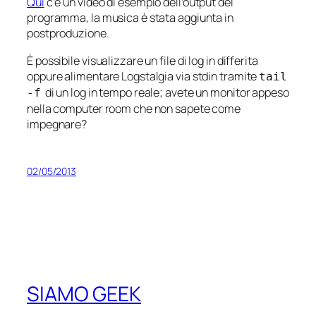
Qui
c’è un video di esempio dell’output del
programma, la musica è stata aggiunta in
postproduzione.
È possibile visualizzare un file di log in differita
oppure alimentare Logstalgia via stdin tramite
tail
di un log in tempo reale; avete un monitor appeso
-f
nella computer room che non sapete come
impegnare?
02/05/2013
SIAMO GEEK