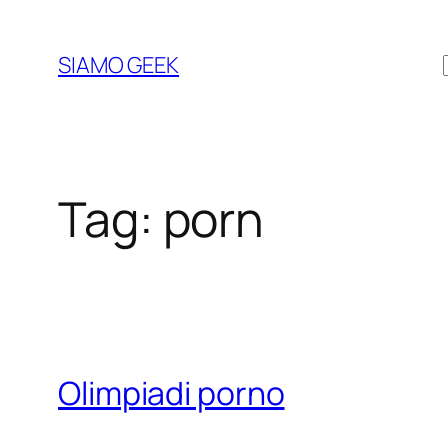
Vai
al
SIAMO GEEK
contenuto
Tag:
porn
Olimpiadi porno