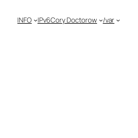
INFO
IPv6
Cory Doctorow
/var