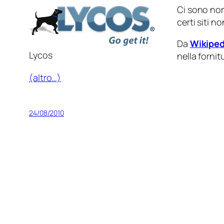
Ci sono nom
certi siti n
Da
Wikiped
Lycos
nella fornit
(altro…)
24/08/2010