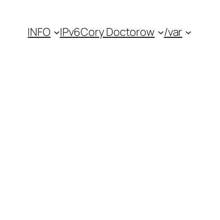
INFO
IPv6
Cory Doctorow
/var