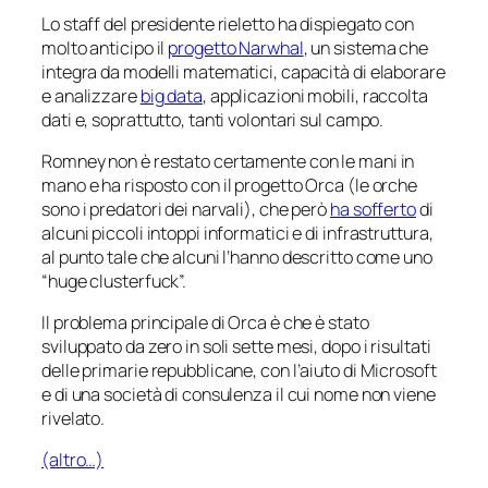
Lo staff del presidente rieletto ha dispiegato con
molto anticipo il
progetto Narwhal
, un sistema che
integra da modelli matematici, capacità di elaborare
e analizzare
big data
, applicazioni mobili, raccolta
dati e, soprattutto, tanti volontari sul campo.
Romney non è restato certamente con le mani in
mano e ha risposto con il progetto Orca (le orche
sono i predatori dei narvali), che però
ha sofferto
di
alcuni piccoli intoppi informatici e di infrastruttura,
al punto tale che alcuni l’hanno descritto come uno
“huge clusterfuck”.
Il problema principale di Orca è che è stato
sviluppato da zero in soli sette mesi, dopo i risultati
delle primarie repubblicane, con l’aiuto di Microsoft
e di una società di consulenza il cui nome non viene
rivelato.
(altro…)