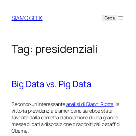
Vai
al
SIAMO GEEK
Cerca
Cerca
contenuto
Tag:
presidenziali
Big Data vs. Pig Data
Secondo un’interessante
analisi di Gianni Riotta
, la
vittoria presidenziale americana sarebbe stata
favorita dalla corretta elaborazione di una grande
messe di dati a disposizione o raccolti dallo staff di
Obama.