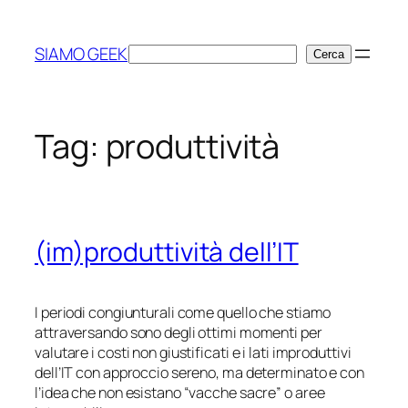
Vai
al
SIAMO GEEK
Cerca
Cerca
contenuto
Tag:
produttività
(im)produttività dell’IT
I periodi congiunturali come quello che stiamo
attraversando sono degli ottimi momenti per
valutare i costi non giustificati e i lati improduttivi
dell’IT con approccio sereno, ma determinato e con
l’idea che non esistano “vacche sacre” o aree