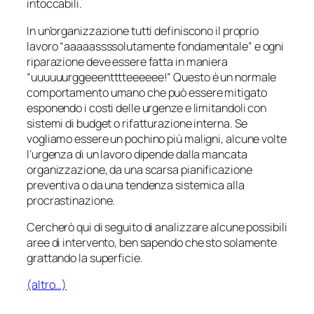
intoccabili.
In un’organizzazione tutti definiscono il proprio
lavoro “aaaaassssolutamente fondamentale” e ogni
riparazione deve essere fatta in maniera
“uuuuuurggeeentttteeeeee!” Questo è un normale
comportamento umano che può essere mitigato
esponendo i costi delle urgenze e limitandoli con
sistemi di budget o rifatturazione interna. Se
vogliamo essere un pochino più maligni, alcune volte
l’urgenza di un lavoro dipende dalla mancata
organizzazione, da una scarsa pianificazione
preventiva o da una tendenza sistemica alla
procrastinazione.
Cercherò qui di seguito di analizzare alcune possibili
aree di intervento, ben sapendo che sto solamente
grattando la superficie.
(altro…)