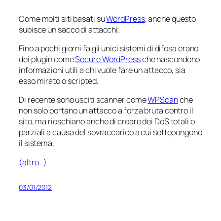
Come molti siti basati su
WordPress
, anche questo
subisce un sacco di attacchi.
Fino a pochi giorni fa gli unici sistemi di difesa erano
dei plugin come
Secure WordPress
che nascondono
informazioni utili a chi vuole fare un attacco, sia
esso mirato o
scripted
.
Di recente sono usciti scanner come
WPScan
che
non solo portano un attacco a forza bruta contro il
sito, ma rieschiano anche di creare dei DoS totali o
parziali a causa del sovraccarico a cui sottopongono
il sistema.
(altro…)
03/01/2012