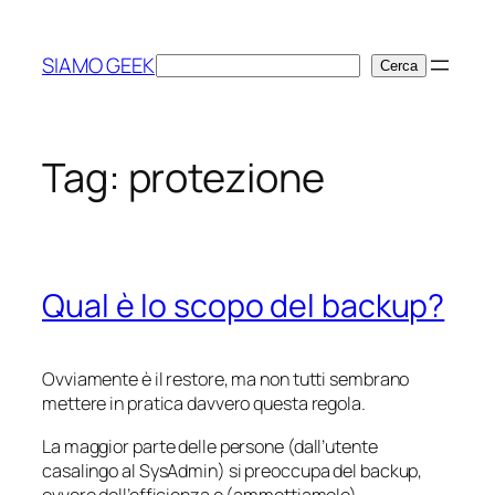
Vai
al
SIAMO GEEK
Cerca
Cerca
contenuto
Tag:
protezione
Qual è lo scopo del backup?
Ovviamente è il restore, ma non tutti sembrano
mettere in pratica davvero questa regola.
La maggior parte delle persone (dall’utente
casalingo al SysAdmin) si preoccupa del backup,
ovvero dell’efficienza e (ammettiamolo)