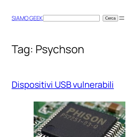
Vai
al
SIAMO GEEK
Cerca
Cerca
contenuto
Tag:
Psychson
Dispositivi USB vulnerabili