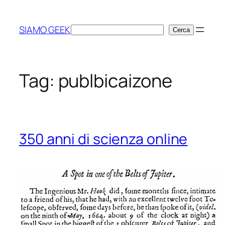
Vai
al
SIAMO GEEK
Cerca
Cerca
contenuto
Tag:
publbicaizone
350 anni di scienza online