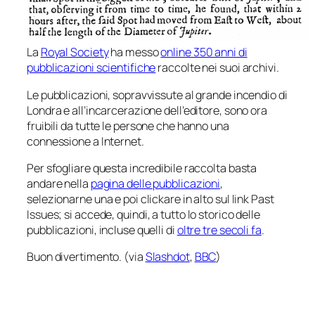
La
Royal Society
ha messo
online 350 anni di
pubblicazioni scientifiche
raccolte nei suoi archivi.
Le pubblicazioni, sopravvissute al grande incendio di
Londra e all’incarcerazione dell’editore, sono ora
fruibili da tutte le persone che hanno una
connessione a Internet.
Per sfogliare questa incredibile raccolta basta
andare nella
pagina delle pubblicazioni
,
selezionarne una e poi clickare in alto sul link
Past
Issues
; si accede, quindi, a tutto lo storico delle
pubblicazioni, incluse quelli di
oltre tre secoli fa
.
Buon divertimento. (via
Slashdot
,
BBC
)