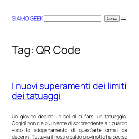
Vai
al
SIAMO GEEK
Cerca
Cerca
contenuto
Tag:
QR Code
I nuovi superamenti dei limiti
dei tatuaggi
Un giovine decide un bel dì di farsi un tatuaggio.
Oggidì non c’è più niente di sorprendente a riguardo
visto lo sdoganamento di quest’arte ormai da
decenni. Tuttavia il nostro baldo giovinotto ha deciso