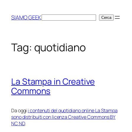
Vai
al
SIAMO GEEK
Cerca
Cerca
contenuto
Tag:
quotidiano
La Stampa in Creative
Commons
Da oggi
i contenuti del quotidiano online La Stampa
sono distribuiti con licenza Creative Commons BY
NC ND
.