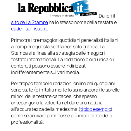
Da ieri il
sito de La Stampa
ha lo stesso nome della testata e
cade il suffisso .it
.
Primo tra i tre maggiori quotidiani
generalisti
italiani
a compiere questa scelta non solo grafica, La
Stampa si allinea alla strategia delle maggiori
testate internazionali. La redazione è ora unica e i
contenuti possono essere indirizzati
indifferentemente sui vari media.
Per troppo tempo le redazioni online dei quotidiani
sono state (e in Italia molte lo sono ancora) le sorelle
minori delle testate cartacee, che spesso
antepongono la velocità nel dare una notizia
all’accuratezza della medesima (
tipico esempio
),
come se
arrivare primi
fosse più importante della
professionalità.