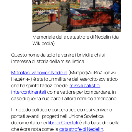
Memoriale della catastrofe di Nedelin (da
Wikipedia)
Questo nome da solo fa venire i brividi a chi si
interessa di storia della missilistica.
Mitrofan Ivanovich Nedelin
(Митрофа́н Ива́нович
Неде́лин) è stato un militare dell’esercito sovietico
che ha spinto l’adozione dei
missili balistici
intercontinentali
come vettore per bombardare, in
caso di guerra nucleare, l’allora nemico americano.
Il metodo politico e burocratico con cui venivano
portati avanti i progetti nell’Unione Sovietica
documentato nei
libri di Chertok
è alla base di quella
che è ora nota come la
catastrofe di Nedelin
.