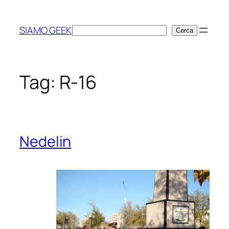
Vai
al
SIAMO GEEK
Cerca
Cerca
contenuto
Tag:
R-16
Nedelin