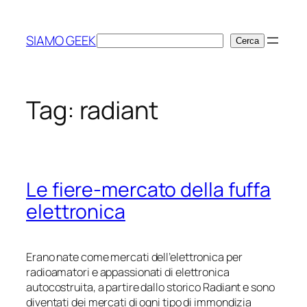
Vai
al
SIAMO GEEK
Cerca
Cerca
contenuto
Tag:
radiant
Le fiere-mercato della fuffa
elettronica
Erano nate come mercati dell’elettronica per
radioamatori e appassionati di elettronica
autocostruita, a partire dallo storico Radiant e sono
diventati dei mercati di ogni tipo di immondizia