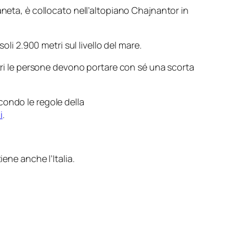
aneta, è collocato nell’altopiano Chajnantor in
li 2.900 metri sul livello del mare.
etri le persone devono portare con sé una scorta
condo le regole della
i
.
iene anche l’Italia.