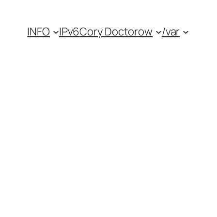
INFO
IPv6
Cory Doctorow
/var