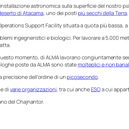
installazione astronomica sulla superficie del nostro pi
deserto di Atacama
, uno dei posti
più secchi della Terra
.
Operations Support Facility situata a quota più bassa, a so
blemi ingegneristici e biologici. Per lavorare a 5.000 m
atta.
i in questo momento, di ALMA lavorano congiuntamente se
nologhe poste da ALMA sono state
molteplici e non banal
 precisione dell’ordine di un
picosecondo
.
ne di
varie organizzazioni
, tra cui anche
ESO
a cui appart
ano del Chajnantor.