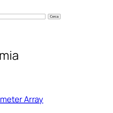
Cerca
Cerca
omia
imeter Array