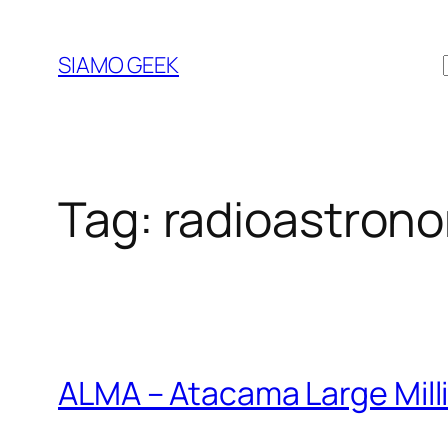
Vai
al
SIAMO GEEK
contenuto
Tag:
radioastron
ALMA – Atacama Large Mill