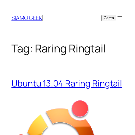
Vai
al
SIAMO GEEK
Cerca
Cerca
contenuto
Tag:
Raring Ringtail
Ubuntu 13.04 Raring Ringtail