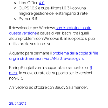
LibreOffice
4.0
CUPS 1.6.2 e cups-filters 1.0.34 con una
migliore gestione delle stampanti di rete
Python 3.3
Il downloader per Windows
non è stato incluso in
questa versione
a causa di vari bachi, tra i queli
alcuni problemi con Windows 8, al suo posto si può
utilizzare la versione live.
A quanto pare permane il
problema della copia di file
di grandi dimensioni via LAN attraverso gvfs
.
Raring Ringtail
verrà supportata solamente per
9
mesi
, la nuova durata del supporto per le versioni
non-LTS.
Arrivederci ad ottobre con
Saucy Salamander
.
29/04/2013