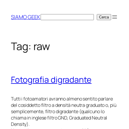
Vai
al
SIAMO GEEK
Cerca
Cerca
contenuto
Tag:
raw
Fotografia digradante
Tutti i fotoamatori avranno almeno sentito parlare
del cosiddetto
filtro a densità neutra graduato
o, più
semplicemente,
filtro digradante
(qualcuno lo
chiama in inglese filtro GND,
Graduated Neutral
Density
).