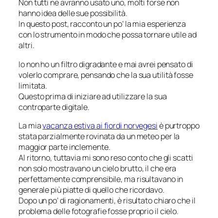
Non tutti ne avranno usato uno, molti forse non
hanno idea delle sue possibilità.
In questo post, racconto un po’ la mia esperienza
con lo strumento in modo che possa tornare utile ad
altri.
Io non ho un filtro digradante e mai avrei pensato di
volerlo comprare, pensando che la sua utilità fosse
limitata.
Questo prima di iniziare ad utilizzare la sua
controparte digitale.
La mia
vacanza estiva ai fiordi norvegesi
è purtroppo
stata parzialmente rovinata da un meteo per la
maggior parte inclemente.
Al ritorno, tuttavia mi sono reso conto che gli scatti
non solo mostravano un cielo
brutto
, il che era
perfettamente comprensibile, ma risultavano in
generale più
piatte
di quello che ricordavo.
Dopo un po’ di ragionamenti, è risultato chiaro che il
problema delle fotografie fosse proprio il cielo.