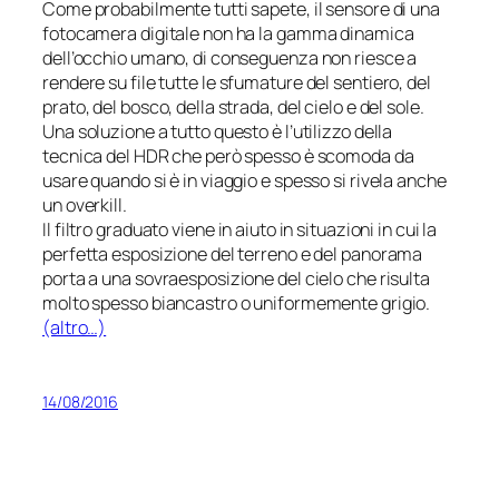
Come probabilmente tutti sapete, il sensore di una
fotocamera digitale non ha la gamma dinamica
dell’occhio umano, di conseguenza non riesce a
rendere su
file
tutte le sfumature del sentiero, del
prato, del bosco, della strada, del cielo e del sole.
Una soluzione a tutto questo è l’utilizzo della
tecnica del HDR che però spesso è scomoda da
usare quando si è in viaggio e spesso si rivela anche
un
overkill
.
Il filtro graduato viene in aiuto in situazioni in cui la
perfetta esposizione del terreno e del panorama
porta a una sovraesposizione del cielo che risulta
molto spesso biancastro o uniformemente grigio.
(altro…)
14/08/2016