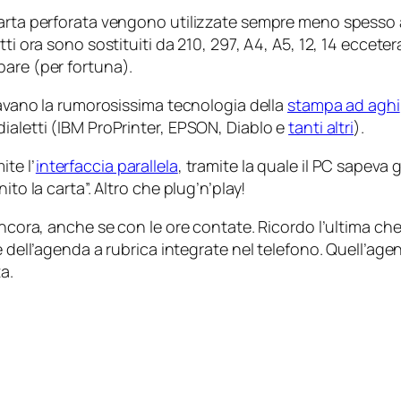
 carta perforata vengono utilizzate sempre meno spesso
ti ora sono sostituiti da 210, 297, A4, A5, 12, 14 eccete
pare (per fortuna).
zzavano la rumorosissima tecnologia della
stampa ad aghi
ialetti (IBM ProPrinter, EPSON, Diablo e
tanti altri
).
te l’
interfaccia parallela
, tramite la quale il PC sapev
ito la carta”. Altro che
plug’n’play
!
ancora, anche se con le ore contate. Ricordo l’ultima ch
 dell’agenda a rubrica integrate nel telefono. Quell’agend
a.