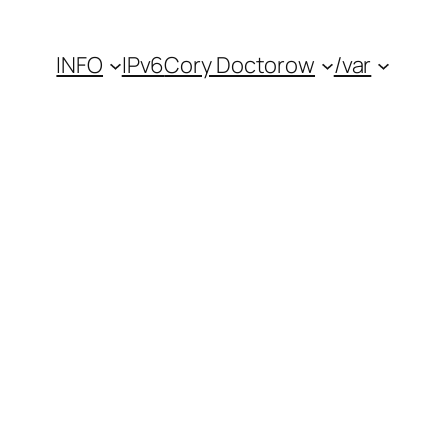
INFO
IPv6
Cory Doctorow
/var