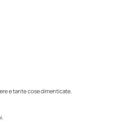
lvere e tante cose dimenticate.
i.